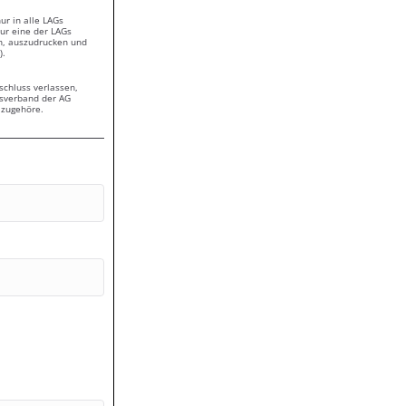
ur in alle LAGs
nur eine der LAGs
en, auszudrucken und
).
schluss verlassen,
esverband der AG
 zugehöre.