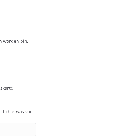
en worden bin,
dskarte
ntlich etwas von