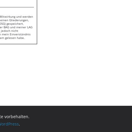
 Mitwirkung und werden
seinen Gliederungen,
SG) gespeichert,
der BAG und meiner LAG
 jedoch nicht
ch mein Einverständnis
ksam gelesen habe.
hte vorbehalten.
ordPress
.