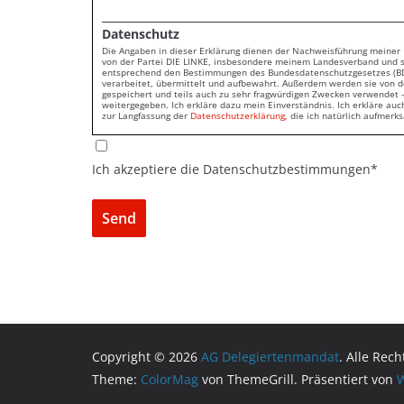
Datenschutz
Die Angaben in dieser Erklärung dienen der Nachweisführung meiner
von der Partei DIE LINKE, insbesondere meinem Landesverband und 
entsprechend den Bestimmungen des Bundesdatenschutzgesetzes (BD
verarbeitet, übermittelt und aufbewahrt. Außerdem werden sie von 
gespeichert und teils auch zu sehr fragwürdigen Zwecken verwendet -
weitergegeben. Ich erkläre dazu mein Einverständnis. Ich erkläre au
zur Langfassung der
Datenschutzerklärung
, die ich natürlich aufmer
Ich akzeptiere die Datenschutzbestimmungen*
Copyright © 2026
AG Delegiertenmandat
. Alle Rec
Theme:
ColorMag
von ThemeGrill. Präsentiert von
W