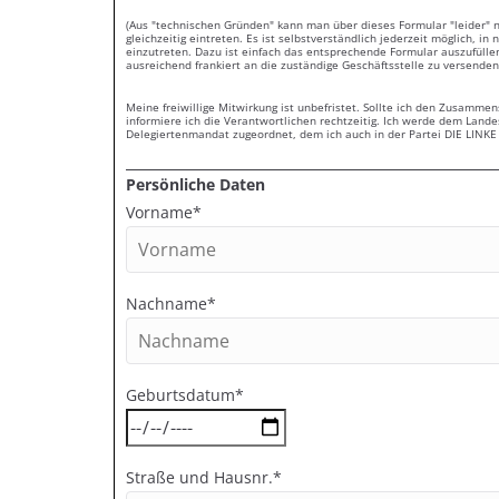
(Aus "technischen Gründen" kann man über dieses Formular "leider" n
gleichzeitig eintreten. Es ist selbstverständlich jederzeit möglich, in 
einzutreten. Dazu ist einfach das entsprechende Formular auszufüll
ausreichend frankiert an die zuständige Geschäftsstelle zu versenden
Meine freiwillige Mitwirkung ist unbefristet. Sollte ich den Zusammen
informiere ich die Verantwortlichen rechtzeitig. Ich werde dem Land
Delegiertenmandat zugeordnet, dem ich auch in der Partei DIE LINKE
Persönliche Daten
Vorname*
Nachname*
Geburtsdatum*
Straße und Hausnr.*