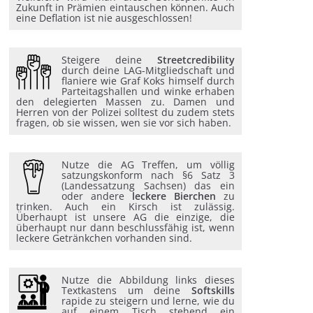
Zukunft in Prämien eintauschen können. Auch
eine Deflation ist nie ausgeschlossen!
Steigere deine
Streetcredibility
durch deine LAG-Mitgliedschaft und
flaniere wie Graf Koks himself durch
Parteitagshallen und winke erhaben
den delegierten Massen zu. Damen und
Herren von der Polizei solltest du zudem stets
fragen, ob sie wissen, wen sie vor sich haben.
Nutze die AG Treffen, um völlig
satzungskonform nach §6 Satz 3
(Landessatzung Sachsen) das ein
oder andere
leckere Bierchen
zu
trinken. Auch ein Kirsch ist zulässig.
Überhaupt ist unsere AG die einzige, die
überhaupt nur dann beschlussfähig ist, wenn
leckere Getränkchen vorhanden sind.
Nutze die Abbildung links dieses
Textkastens um deine
Softskills
rapide zu steigern und lerne, wie du
auf einem Tisch stehend ein